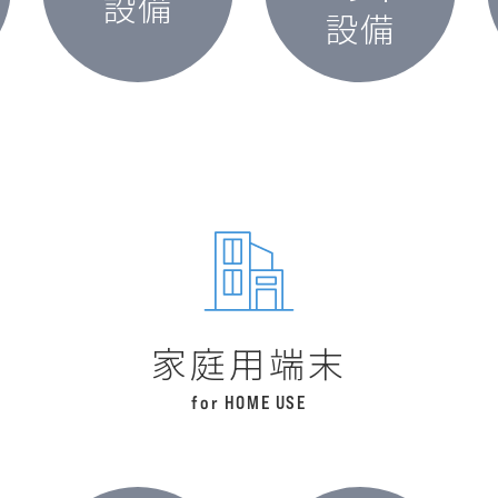
設備
設備
家
庭
用
端
末
for HOME USE