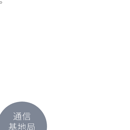
通信
基地局