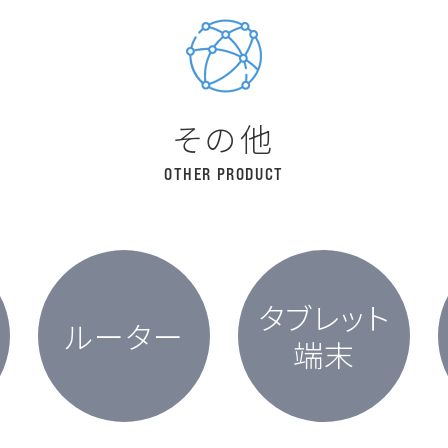
そ
の
他
OTHER PRODUCT
タブレット
ルーター
端末