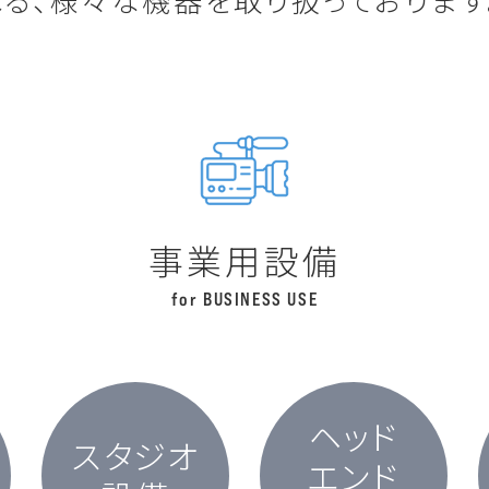
事
業
用
設
備
for BUSINESS USE
ヘッド
スタジオ
エンド