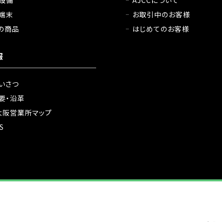
設備
AJCCについて
端末
お取引中のお客様
の商品
はじめてのお客様
報
いさつ
要・沿革
大阪営業所マップ
S