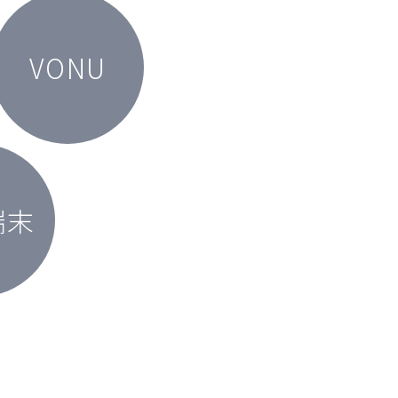
VONU
端末