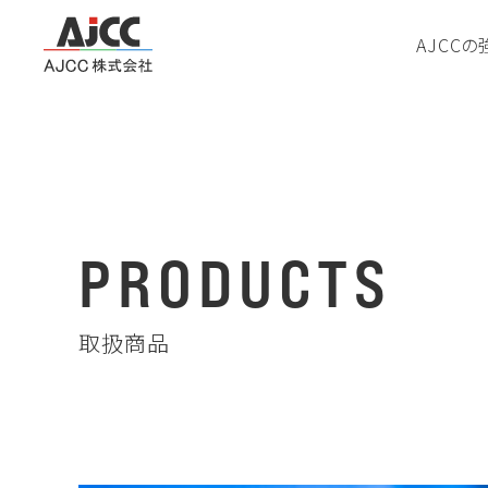
AJCCの
P
R
O
D
U
C
T
S
取扱商品