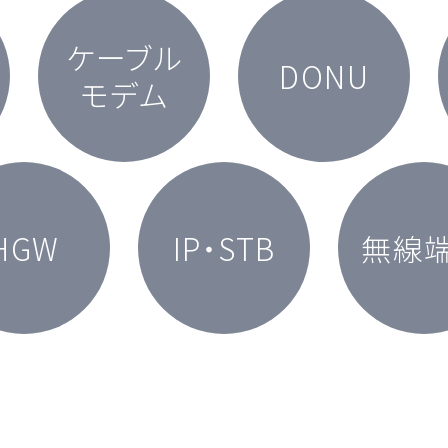
ケーブル
DONU
モデム
HGW
IP・STB
無線