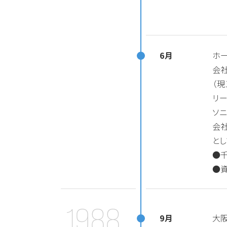
6月
ホ
会
（
リ
ソ
会
と
●千
●
1988
9月
大