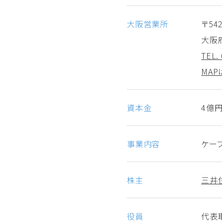
大阪営業所
〒542
大阪
TEL.
MAP
資本金
4億
事業内容
ケー
株主
三井
役員
代表