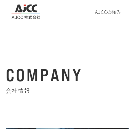
AJCCの強み
C
O
M
P
A
N
Y
会社情報